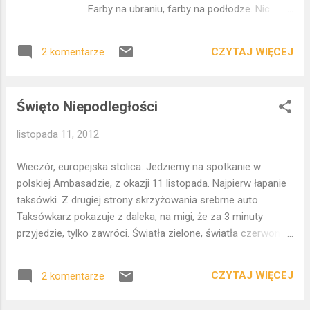
oddają fotografie. Jego zapachy, jego
Farby na ubraniu, farby na podłodze. Nic
temperatura, jego dźwięki- to wszystko w
więcej. Niby zwykłe, ale w tym wydaniu po
takiej dziwnej harmonii, tak naturalne dla
prostu legendarne. Poznajcie Amedeo
tego miejsca! Ciągle się człowiekowi
CZYTAJ WIĘCEJ
2 komentarze
Modiglianiego. Urodził się nie tam gdzie
wymyka, niepokornie i autonomicznie. Nowy
trzeba, i szybko stamtąd umknął. Mały Dedo,
Jork. Tam gdzie tysiące anarchii sumują się
z portowego Livorno, syn z dobrego domu.
w jakiś wspólny, zadziwiają...
Święto Niepodległości
Pielęgnowany i chorowity. Livorno to miasto,
skąd rozpoczynają się różne podróże,
listopada 11, 2012
zaczynają różne wędrówki. Chyba łatwiej
stąd wyjechać niż tu zostać. Przewodniki
Wieczór, europejska stolica. Jedziemy na spotkanie w
turystyczne nie krzyczą z okładek, że jeden z
polskiej Ambasadzie, z okazji 11 listopada. Najpierw łapanie
największych malarzy XX wieku urodził się
taksówki. Z drugiej strony skrzyżowania srebrne auto.
pod tym niebem. Dzisiaj Livorno najpewniej
Taksówkarz pokazuje z daleka, na migi, że za 3 minuty
powita was setkami ciężarówek w okolicach
przyjedzie, tylko zawróci. Światła zielone, światła czerwone,
portu. To miasto po prostu oddycha, żyje
światła zielone. Przyjeżdża, wsiadamy. "Dokąd?"- pyta.
portem. Wszystkie jego miejskie krwiobiegi
Podajemy adres, prosimy do polskiej ambasady. Wywiązuje
biegną do portu i tu znajdują ujście w
CZYTAJ WIĘCEJ
2 komentarze
się rozmowa. Taksówkarz jest Grekiem, z Korfu. "Jedziecie
morzu. Tony t-shirtów z Indonezji. Miliony
na uroczystość z okazji Święta Niepodległości?"-mówi. "To
par butów z Chin. Tysiące par dżinsów.