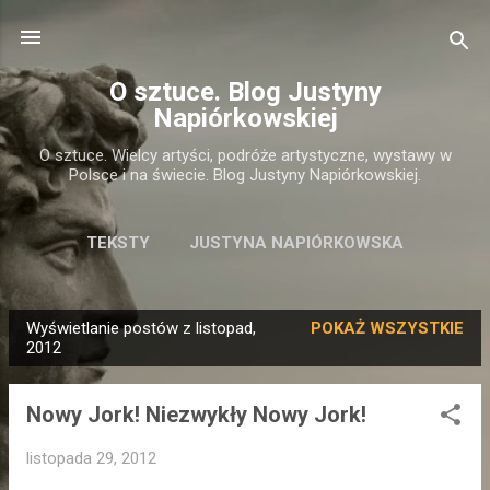
Przejdź do głównej zawartości
O sztuce. Blog Justyny
Napiórkowskiej
O sztuce. Wielcy artyści, podróże artystyczne, wystawy w
Polsce i na świecie. Blog Justyny Napiórkowskiej.
TEKSTY
JUSTYNA NAPIÓRKOWSKA
Wyświetlanie postów z listopad,
POKAŻ WSZYSTKIE
P
2012
o
s
Nowy Jork! Niezwykły Nowy Jork!
t
y
listopada 29, 2012