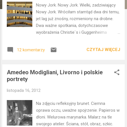
Nowy Jork. Nowy Jork. Wielki, zadziwiający
Nowy Jork. Wróciłam stamtąd dwa dni temu,
jet lag już znośny, rozmieniony na drobne.
Dwa ważne spotkania, dotychczasowe
wyobrażenia Christie`s i Guggenheima
nabierają realnych form, ludzkiego wymiaru.
Przywiozłam dużo wrażeń, nieuchwytnych,
CZYTAJ WIĘCEJ
12 komentarzy
niedogonionych. Takich zauważonych
sytuacji, które zostają pod powiekami.
Mignięć, krótkich ułamków. Zgodnych z
Amedeo Modigliani, Livorno i polskie
rytmem miasta, które od razu wymaga od
portrety
podróżnego postawy aktywnej, dziarskiego
ruszenia w trasę i szybkiego chwytania
listopada 16, 2012
wrażeń. W locie, w biegu, w pośpiechu, bo w
tym mieście po prostu nie można się
Na zdjęciu refleksyjny brunet. Ciemna
zatrzymać. Nowego Jorku nie da się w
oprawa oczu, uważne spojrzenie. Papieros w
całości opowiedzieć. Jego kolory nie
dłoni. Welurowa marynarka. Malarz na tle
mieszczą się w słowach. Jego gwaru nie
swojego atelier. Ściana, stół, obraz, szkic.