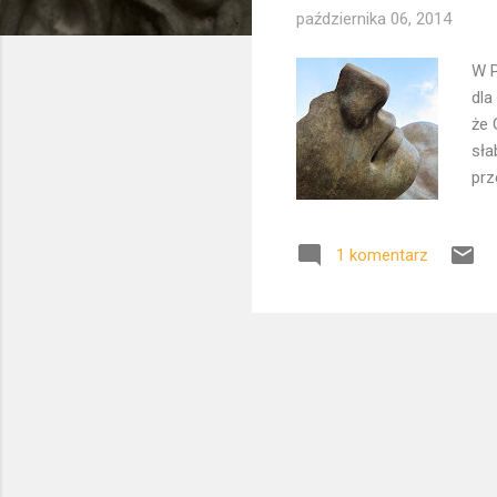
października 06, 2014
W P
dla
że 
sła
prz
któ
lud
1 komentarz
mit
pię
str
wło