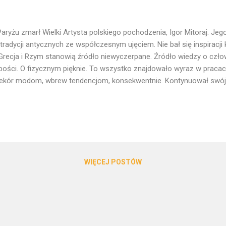
aryżu zmarł Wielki Artysta polskiego pochodzenia, Igor Mitoraj. Je
 tradycji antycznych ze współczesnym ujęciem. Nie bał się inspiracji 
Grecja i Rzym stanowią źródło niewyczerpane. Źródło wiedzy o człowie
bości. O fizycznym pięknie. To wszystko znajdowało wyraz w pracach 
ekór modom, wbrew tendencjom, konsekwentnie. Kontynuował swój 
rego wyłaniała się zarazem humanistyczna wiara w moc człowieka, j
zkiej słabości. Doskonałość u Mitoraja nosiła skazę. Piękne sylwety 
ologii zawsze znaczone były jakąś rysą. Ten znak niedoskonałości, 
kna dystans. Objawiało się jak widmo ciążącej na człowieku fizycznoś
onie piękna ukazywał się także ból. Objawiała kruchość. Pamiętam 
skiej Pietrasanta, gdzie wś...
WIĘCEJ POSTÓW