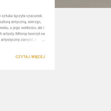
go sztuka łączyła szacunek
kulturą antyczną, wierząc,
ku, o jego wielkości, ale i
artysty. Mitoraj tworzył na
artystyczny zamysł, z
ak i pokora w obliczu
postaci zaczerpniętych z
CZYTAJ WIĘCEJ
to pękniecie tworzyło do
ci, za którą- po drugiej
ogród w domu Mitoraja, we