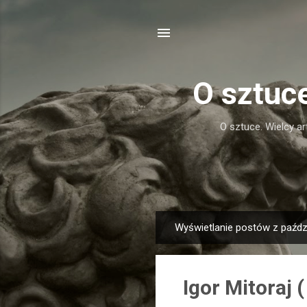
O sztuc
O sztuce. Wielcy ar
Wyświetlanie postów z paździ
P
o
s
Igor Mitoraj 
t
y