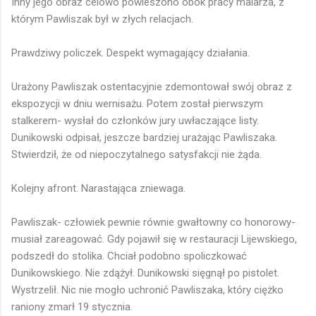
Inny jego obraz celowo powieszono obok pracy malarza, z
którym Pawliszak był w złych relacjach.
Prawdziwy policzek. Despekt wymagający działania.
Urażony Pawliszak ostentacyjnie zdemontował swój obraz z
ekspozycji w dniu wernisażu. Potem został pierwszym
stalkerem- wysłał do członków jury uwłaczające listy.
Dunikowski odpisał, jeszcze bardziej urażając Pawliszaka.
Stwierdził, że od niepoczytalnego satysfakcji nie żąda.
Kolejny afront. Narastająca zniewaga.
Pawliszak- człowiek pewnie równie gwałtowny co honorowy-
musiał zareagować. Gdy pojawił się w restauracji Lijewskiego,
podszedł do stolika. Chciał podobno spoliczkować
Dunikowskiego. Nie zdążył. Dunikowski sięgnął po pistolet.
Wystrzelił. Nic nie mogło uchronić Pawliszaka, który ciężko
raniony zmarł 19 stycznia.