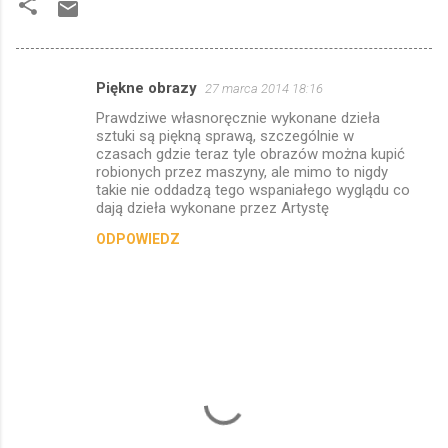
Piękne obrazy
27 marca 2014 18:16
K
Prawdziwe własnoręcznie wykonane dzieła
o
sztuki są piękną sprawą, szczególnie w
m
czasach gdzie teraz tyle obrazów można kupić
robionych przez maszyny, ale mimo to nigdy
e
takie nie oddadzą tego wspaniałego wyglądu co
dają dzieła wykonane przez Artystę
n
t
ODPOWIEDZ
a
r
z
e