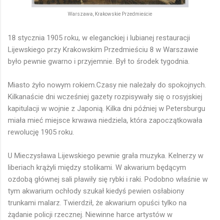
Warszawa, Krakowskie Przedmieście
18 stycznia 1905 roku, w eleganckiej i lubianej restauracji
Lijewskiego przy Krakowskim Przedmieściu 8 w Warszawie
było pewnie gwarno i przyjemnie. Był to środek tygodnia.
Miasto żyło nowym rokiem.Czasy nie należały do spokojnych.
Kilkanaście dni wcześniej gazety rozpisywały się o rosyjskiej
kapitulacji w wojnie z Japonią. Kilka dni później w Petersburgu
miała mieć miejsce krwawa niedziela, która zapoczątkowała
rewolucję 1905 roku.
U Mieczysława Lijewskiego pewnie grała muzyka. Kelnerzy w
liberiach krążyli między stolikami. W akwarium będącym
ozdobą głównej sali pławiły się rybki i raki. Podobno właśnie w
tym akwarium ochłody szukał kiedyś pewien osłabiony
trunkami malarz. Twierdził, że akwarium opuści tylko na
żądanie policji rzecznej. Niewinne harce artystów w