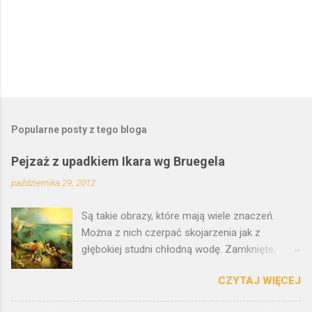
P
r
z
e
Popularne posty z tego bloga
ś
l
Pejzaż z upadkiem Ikara wg Bruegela
i
j
października 29, 2012
k
o
Są takie obrazy, które mają wiele znaczeń.
m
e
Można z nich czerpać skojarzenia jak z
n
głębokiej studni chłodną wodę. Zamknięte,
t
malarskie traktaty filozoficzne. Wielozadaniowe
a
r
CZYTAJ WIĘCEJ
kryptonimy. Jak motyw z upadkiem Ikara.
z
Pejzaż z upadkiem Ikara przypisywany jest