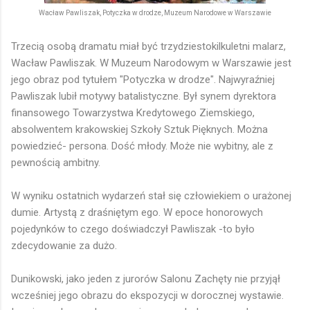
Wacław Pawliszak, Potyczka w drodze, Muzeum Narodowe w Warszawie
Trzecią osobą dramatu miał być trzydziestokilkuletni malarz,
Wacław Pawliszak. W Muzeum Narodowym w Warszawie jest
jego obraz pod tytułem "Potyczka w drodze". Najwyraźniej
Pawliszak lubił motywy batalistyczne. Był synem dyrektora
finansowego Towarzystwa Kredytowego Ziemskiego,
absolwentem krakowskiej Szkoły Sztuk Pięknych. Można
powiedzieć- persona. Dość młody. Może nie wybitny, ale z
pewnością ambitny.
W wyniku ostatnich wydarzeń stał się człowiekiem o urażonej
dumie. Artystą z draśniętym ego. W epoce honorowych
pojedynków to czego doświadczył Pawliszak -to było
zdecydowanie za dużo.
Dunikowski, jako jeden z jurorów Salonu Zachęty nie przyjął
wcześniej jego obrazu do ekspozycji w dorocznej wystawie.