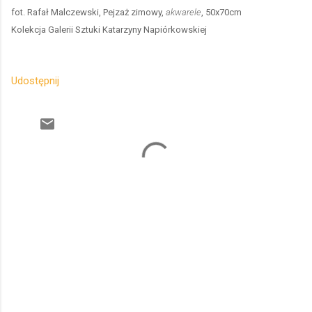
fot. Rafał Malczewski, Pejzaż zimowy,
akwarele
, 50x70cm
Kolekcja Galerii Sztuki Katarzyny Napiórkowskiej
Udostępnij
K
o
m
e
n
t
a
r