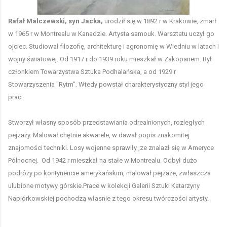
Rafał Malczewski, syn Jacka,
urodził się w 1892 r w Krakowie, zmarł
w 1965 r w Montrealu w Kanadzie. Artysta samouk. Warsztatu uczył go
ojciec. Studiował filozofię, architekturę i agronomię w Wiedniu w latach I
wojny światowej. Od 1917 r do 1939 roku mieszkał w Zakopanem. Był
członkiem Towarzystwa Sztuka Podhalańsk
a, a od 1929 r
Stowarzyszenia "Rytm". Wtedy powstał charakterystyczny styl jego
prac.
Stworzył własny sposób przedstawiania odrealnionych, rozległych
pejzaży. M
alował chętnie akwarele, w dawał popis znakomitej
znajomości techniki. Losy wojenne sprawiły ,ze znalazł się w Ameryce
Pólnocnej. Od 1942 r mieszkał na stałe w Montrealu. Odbył dużo
podróży po kontynencie amerykańskim, malował pejzaże, zwłaszcza
ulubione motywy górskie.Prace w kolekcji Galerii Sztuki Katarzyny
Napiórkowskiej pochodzą własnie z tego okresu twórczości artysty.