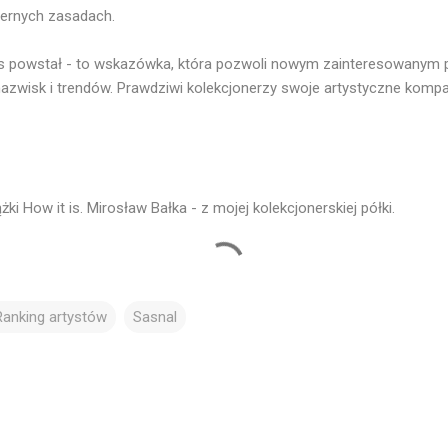
iernych zasadach.
s powstał - to wskazówka, która pozwoli nowym zainteresowanym 
azwisk i trendów. Prawdziwi kolekcjonerzy swoje artystyczne kompa
żki How it is. Mirosław Bałka - z mojej kolekcjonerskiej półki.
Ranking artystów
Sasnal