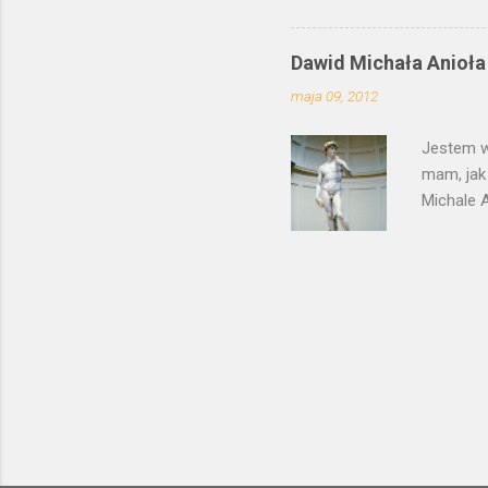
ten moty
wierszam
Dawid Michała Anioła
malarz z
maja 09, 2012
swojego 
potraktow
Jestem w
mam, jak
Michale A
drugiej s
karraryjs
wszechświ
plastyczn
Małe dziw
rynek na 
Signoria,