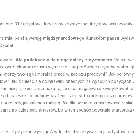
niono 317 artystów i trzy grupy artystyczne. Artystów wskazywały g
ić miał polską wersję
międzynarodowego KunstKompassu
wydawa
Capital.
powstał.
Ale podchodzić do niego należy z dystansem.
Po pierws
e w czysto ekonomicznym wymiarze. Jak porównać artystów realizują
ymi, którzy tworzą kameralne prace w zaciszu pracowni? Jak porówn
iów? Jak odnieść się do nazwisk obecnych na wysokich pozycjach w
znie niżej- przecież oznacza to, że czas negatywnie zweryfikował t
szych nazwisk- odnosimy wrażenie, że jest to ranking raczej prasowe
przedaży, jak zakłada ranking. Ale dla pełnego zrealizowania ranki
azania po dziesięciu artystów, bo w ten sposób powstaje statystyka
kie artystyczne wyścigi. A w tej dziedzinie rywalizacja artystów od