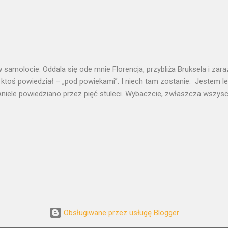
w jest tak nasączony znaczeniami, że potrzebuje odczytania. Jak pe
i znaczeń tekst potrzebuje egzegezy. „Szczygła” namalował Carel Fab
 pracowni Rembrandta. Niektórzy chcą w nim widzieć ucznia, który- 
nauczyciela – za chwilę miał go przerosnąć. Wiele pisano o antyr
aniu światła- o malarskiej rewolucji, której dokonał Fabritius. O dosko
 samolocie. Oddala się ode mnie Florencja, przybliża Bruksela i za
 ktoś powiedział – „pod powiekami”. I niech tam zostanie. Jestem l
niele powiedziano przez pięć stuleci. Wybaczcie, zwłaszcza wszyscy
trony chcę zrozumieć. Chcę wniknąć w tę duszę, którą Michał Anioł 
kiego marmuru. Zmierzyć się z arcydziełem, które jest jak centrum 
ata. 1000000 Dawidów We Florencji jest ich kilku. Plus kilka milio
ych, produktu ChRL, z fabryk podflorenckiego Prato, na każdy budżet
ne figurki ulepione z jakiejś modeliny. Mrowie Dawidów, gwałt doko
arcydziele. Ale we Florencji ważne są tylko dwa spotkania z Dawidem
 gdzie znalazł się według zamysłów republikańskich zarządcó...
Obsługiwane przez usługę Blogger