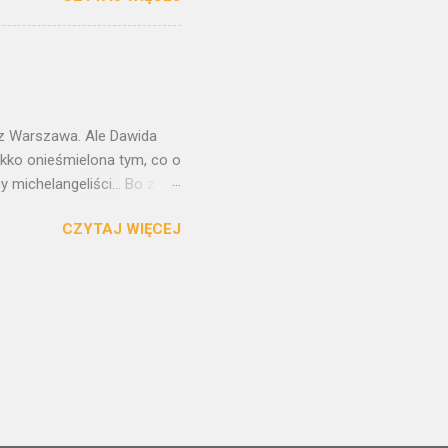
łen ukrytych między
ritius, najzdolniejszy
zrodzony w blasku talentu
embrandtowskim
nałej technice. O...
raz Warszawa. Ale Dawida
ekko onieśmielona tym, co o
 michelangeliści... Bo z
tchnął w kawałek
CZYTAJ WIĘCEJ
artystycznego
nów różnych mas
, nie na każdą estetykę.
nany przez turystyczny
. To jedno na Piazza della