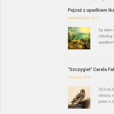
Pejzaż z upadkiem Ik
października 29, 2012
Są takie 
chłodną 
upadkiem 
Prawdopo
Polsce, 
młodszeg
zinterpr
"Szczygieł" Carela Fa
wypracowa
marca 20, 2016
jednocze
poranek, 
33,5 na 2
kilku dni.
obrazu, o
jeden z z
to łacińs
psotnego