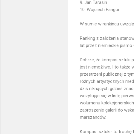
9. Jan Tarasin
10. Wojciech Fangor
W sumie w rankingu uwzględ
Ranking z założenia stanow
lat przez niemieckie pismo 
Dobrze, że kompas sztuki 
jest niemożliwe. I to takż
przestrzeni publicznej z t
różnych artystycznych med
dziś niknących gdzieś znac
wczytując się w listę pierw
wolumenu kolekcjonerskich s
zaproszenie galerii do wsk
marszandów.
Kompas sztuki- to trochę ta