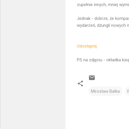
zupełnie innych, mniej wym
Jednak - dobrze, że kompa
wydarzeń, dżungli nowych n
Udostępnij
PS na zdjęciu - okładka ksią
Mirosław Bałka
K
o
m