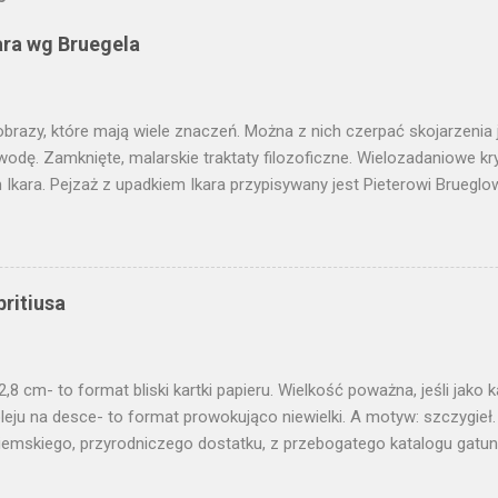
ara wg Bruegela
obrazy, które mają wiele znaczeń. Można z nich czerpać skojarzenia j
wodę. Zamknięte, malarskie traktaty filozoficzne. Wielozadaniowe k
Ikara. Pejzaż z upadkiem Ikara przypisywany jest Pieterowi Brueglo
dobnie jednak obraz, który wisi w Królewskim Muzeum w Brukseli jes
w Muzeum Narodowym we Wrocławiu mamy jego wersję, pewnego aut
o. Wymaga ode mnie odwagi, żeby o nim pisać. Dotknąć tego, co zn
etowane. Obraz - jako jeden z nielicznych - obarczony obowiązkiem 
britiusa
nia przy okazji polonistycznej wycieczki w okolice Grochowiaka, Iw
śnie jest to obraz, który pozostaje radosną enigmą. Kalamburem zn
poniedziałkowy, jak dziś, który pozwala śmiało dotknąć arcydzieła.
2,8 cm- to format bliski kartki papieru. Wielkość poważna, jeśli jako 
 Moż...
leju na desce- to format prowokująco niewielki. A motyw: szczygieł.
iemskiego, przyrodniczego dostatku, z przebogatego katalogu gatunk
ka nazwa szczygła. Brzmi poważniej niż nazwa polska, gdzie dźwięki
. Ulotnego. Zmiennego. Jako temat dla obrazu wydaje się być niewia