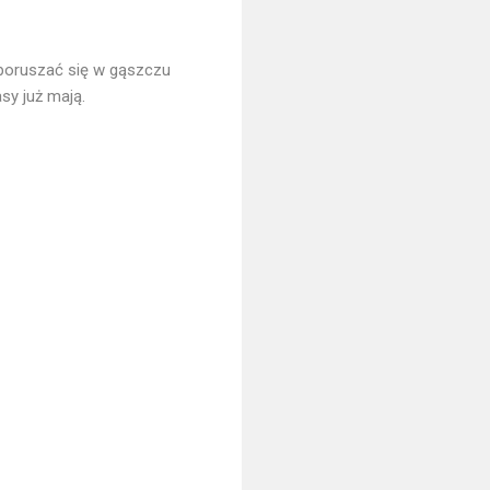
poruszać się w gąszczu
sy już mają.