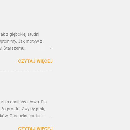
ak z głębokiej studni
ryptonimy. Jak motyw z
wi Starszemu.
t tylko kopią oryginału. W
CZYTAJ WIĘCEJ
orstwa Pietera Breughla
ane. Z każdej strony
szkolnym, bohater
aszkiewicza i Herberta. A
aczeń. Nadchodzi taki
 Ten obraz towarzyszył mi od
kartka nosiłaby słowa. Dla
 Po prostu. Zwykły ptak,
ów. Carduelis carduelis ,
 niosą w sobie coś
CZYTAJ WIĘCEJ
rygodnie trywialny. Jednak