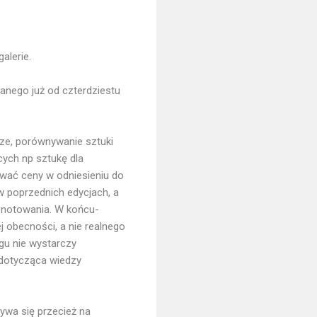
alerie.
nego już od czterdziestu
ze, porównywanie sztuki
cych np sztukę dla
ywać ceny w odniesieniu do
 poprzednich edycjach, a
e notowania. W końcu-
j obecności, a nie realnego
ngu nie wystarczy
 dotycząca wiedzy
bywa się przecież na