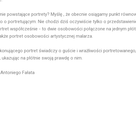
ie powstające portrety? Myślę , że obecnie osiągamy punkt równow
 o portretującym. Nie chodzi dziś oczywiście tylko o przedstawienie
ortret współcześnie - to dwie osobowości połączone na jednym płótni
także portret osobowości artystycznej malarza.
onującego portret świadczy o guście i wrażliwości portretowanego
 ukazując na płótnie swoją prawdę o nim.
 Antoniego Fałata