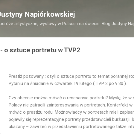
Przejdź do głównej zawartości
Justyny Napiórkowskiej
podróże artystyczne, wystawy w Polsce i na świecie. Blog Justyny Na
- o sztuce portretu w TVP2
Prestiż pozowany : czyli o sztuce portretu to temat porannej 
Pytaniu na śniadanie w czwartek 19 lutego ( TVP 2 po 9.30 ).
Czy obecnie można mówić o renesansie portretu? Myślę, że w na
Polacy nie zatracili zainteresowania w portretach. Konterfekt w
mówić o prestiżu rodu. Możnowładcy w portretach mieli zapisa
pojawiły się reprezentacyjne portrety przedstawicieli burżuazji. 
ukazany – zawrzeć w przedstawieniu portretowanego także info
e.