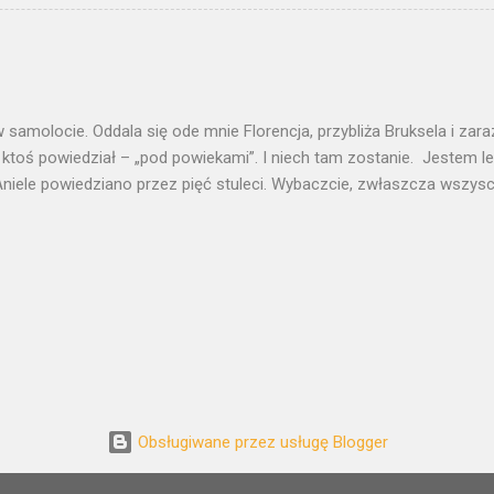
w jest tak nasączony znaczeniami, że potrzebuje odczytania. Jak pe
i znaczeń tekst potrzebuje egzegezy. „Szczygła” namalował Carel Fab
 pracowni Rembrandta. Niektórzy chcą w nim widzieć ucznia, który- 
nauczyciela – za chwilę miał go przerosnąć. Wiele pisano o antyr
aniu światła- o malarskiej rewolucji, której dokonał Fabritius. O dosko
 samolocie. Oddala się ode mnie Florencja, przybliża Bruksela i za
 ktoś powiedział – „pod powiekami”. I niech tam zostanie. Jestem l
niele powiedziano przez pięć stuleci. Wybaczcie, zwłaszcza wszyscy
trony chcę zrozumieć. Chcę wniknąć w tę duszę, którą Michał Anioł 
kiego marmuru. Zmierzyć się z arcydziełem, które jest jak centrum 
ata. 1000000 Dawidów We Florencji jest ich kilku. Plus kilka milio
ych, produktu ChRL, z fabryk podflorenckiego Prato, na każdy budżet
ne figurki ulepione z jakiejś modeliny. Mrowie Dawidów, gwałt doko
arcydziele. Ale we Florencji ważne są tylko dwa spotkania z Dawidem
 gdzie znalazł się według zamysłów republikańskich zarządcó...
Obsługiwane przez usługę Blogger
Autor obrazów motywu:
LordRunar