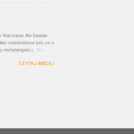
łen ukrytych między
ritius, najzdolniejszy
zrodzony w blasku talentu
embrandtowskim
nałej technice. O...
raz Warszawa. Ale Dawida
ekko onieśmielona tym, co o
 michelangeliści... Bo z
tchnął w kawałek
CZYTAJ WIĘCEJ
artystycznego
nów różnych mas
, nie na każdą estetykę.
nany przez turystyczny
. To jedno na Piazza della