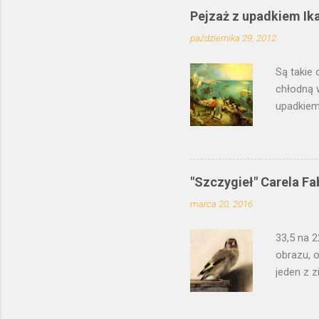
Pejzaż z upadkiem Ik
października 29, 2012
Są takie 
chłodną 
upadkiem 
Prawdopo
Polsce, 
młodszeg
zinterpr
"Szczygieł" Carela Fa
wypracowa
marca 20, 2016
jednocze
poranek, 
33,5 na 2
kilku dni.
obrazu, o
jeden z z
to łacińs
psotnego