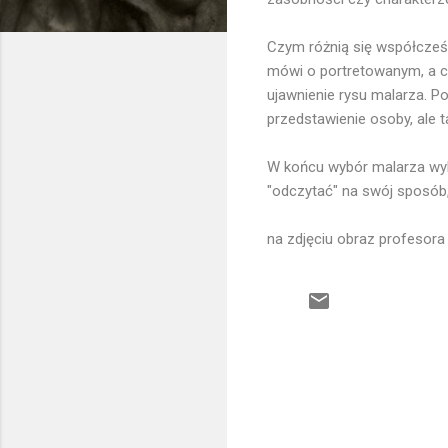
Czym różnią się współcześn
mówi o portretowanym, a co
ujawnienie rysu malarza. P
przedstawienie osoby, ale 
W końcu wybór malarza wyk
"odczytać" na swój sposób,
na zdjęciu obraz profesora
K
o
m
e