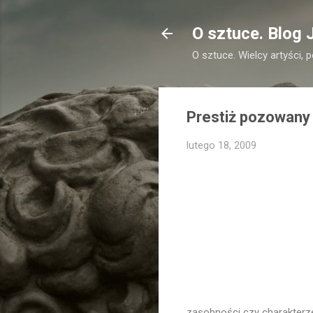
O sztuce. Blog 
O sztuce. Wielcy artyści, 
Prestiż pozowany 
lutego 18, 2009
zasobności czy charakterz