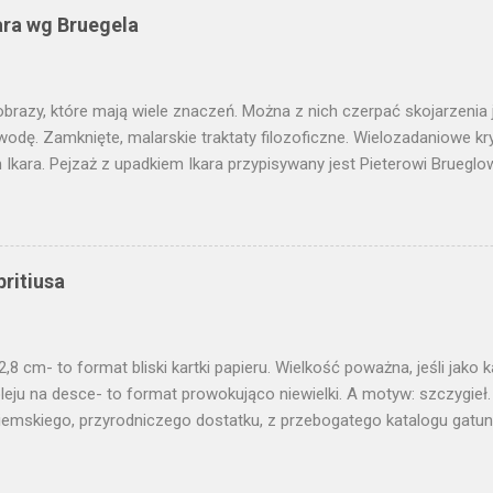
ara wg Bruegela
obrazy, które mają wiele znaczeń. Można z nich czerpać skojarzenia j
wodę. Zamknięte, malarskie traktaty filozoficzne. Wielozadaniowe k
Ikara. Pejzaż z upadkiem Ikara przypisywany jest Pieterowi Brueglo
dobnie jednak obraz, który wisi w Królewskim Muzeum w Brukseli jes
w Muzeum Narodowym we Wrocławiu mamy jego wersję, pewnego aut
o. Wymaga ode mnie odwagi, żeby o nim pisać. Dotknąć tego, co zn
etowane. Obraz - jako jeden z nielicznych - obarczony obowiązkiem 
britiusa
nia przy okazji polonistycznej wycieczki w okolice Grochowiaka, Iw
śnie jest to obraz, który pozostaje radosną enigmą. Kalamburem zn
poniedziałkowy, jak dziś, który pozwala śmiało dotknąć arcydzieła.
2,8 cm- to format bliski kartki papieru. Wielkość poważna, jeśli jako 
 Moż...
leju na desce- to format prowokująco niewielki. A motyw: szczygieł.
iemskiego, przyrodniczego dostatku, z przebogatego katalogu gatunk
ka nazwa szczygła. Brzmi poważniej niż nazwa polska, gdzie dźwięki
. Ulotnego. Zmiennego. Jako temat dla obrazu wydaje się być niewia