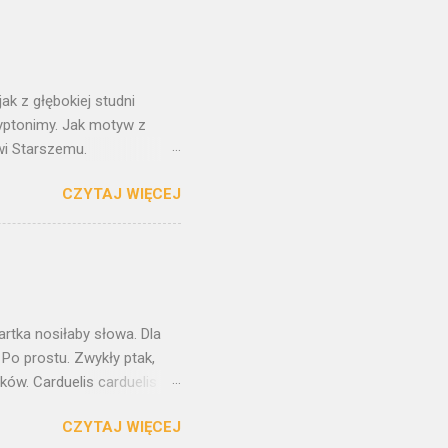
ak z głębokiej studni
ryptonimy. Jak motyw z
wi Starszemu.
t tylko kopią oryginału. W
CZYTAJ WIĘCEJ
orstwa Pietera Breughla
ane. Z każdej strony
szkolnym, bohater
aszkiewicza i Herberta. A
aczeń. Nadchodzi taki
 Ten obraz towarzyszył mi od
kartka nosiłaby słowa. Dla
 Po prostu. Zwykły ptak,
ów. Carduelis carduelis ,
 niosą w sobie coś
CZYTAJ WIĘCEJ
rygodnie trywialny. Jednak