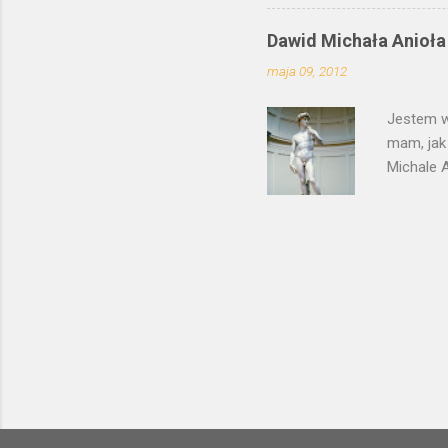
ten moty
wierszam
Dawid Michała Anioła
malarz z
maja 09, 2012
swojego 
potraktow
Jestem w
mam, jak
Michale A
drugiej s
karraryjs
wszechświ
plastyczn
Małe dziw
rynek na 
Signoria,