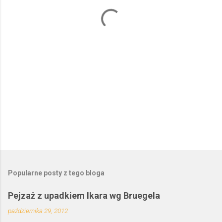
a
r
z
e
Popularne posty z tego bloga
Pejzaż z upadkiem Ikara wg Bruegela
października 29, 2012