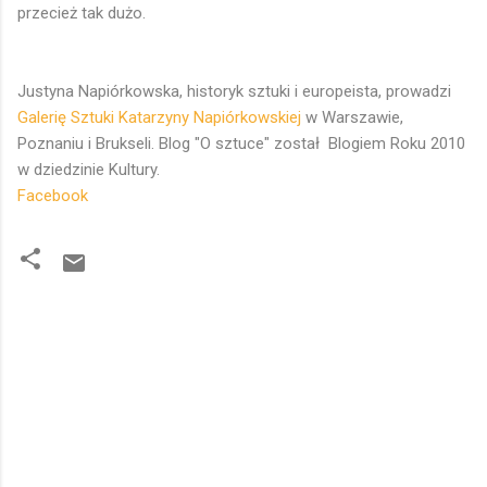
przecież tak dużo.
Justyna Napiórkowska, historyk sztuki i europeista, prowadzi
Galerię Sztuki Katarzyny Napiórkowskiej
w Warszawie,
Poznaniu i Brukseli. Blog "O sztuce" został Blogiem Roku 2010
w dziedzinie Kultury.
Facebook
K
o
m
e
n
t