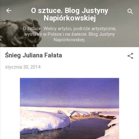
Przejdź do głównej zawartości
O sztuce. Blog Justyny
Napiórkowskiej
O sztuce. Wielcy artyści, podróże artystyczne,
wystawy w Polsce i na świecie. Blog Justyny
Napiórkowskiej.
Śnieg Juliana Fałata
stycznia 30, 2014