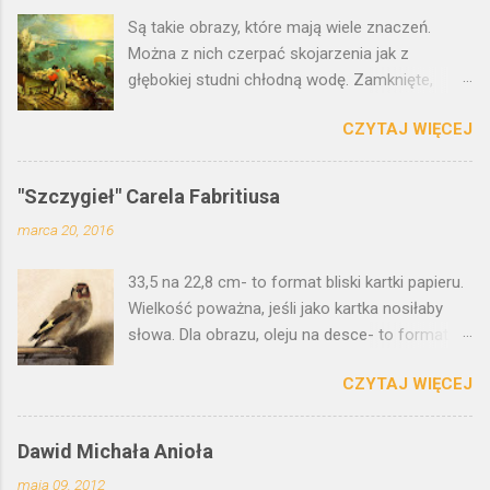
Są takie obrazy, które mają wiele znaczeń.
Można z nich czerpać skojarzenia jak z
głębokiej studni chłodną wodę. Zamknięte,
malarskie traktaty filozoficzne. Wielozadaniowe
CZYTAJ WIĘCEJ
kryptonimy. Jak motyw z upadkiem Ikara.
Pejzaż z upadkiem Ikara przypisywany jest
Pieterowi Brueglowi Starszemu.
"Szczygieł" Carela Fabritiusa
Prawdopodobnie jednak obraz, który wisi w
marca 20, 2016
Królewskim Muzeum w Brukseli jest tylko kopią
oryginału. W Polsce, w Muzeum Narodowym
33,5 na 22,8 cm- to format bliski kartki papieru.
we Wrocławiu mamy jego wersję, pewnego
Wielkość poważna, jeśli jako kartka nosiłaby
autorstwa Pietera Breughla młodszego.
słowa. Dla obrazu, oleju na desce- to format
Wymaga ode mnie odwagi, żeby o nim
prowokująco niewielki. A motyw: szczygieł. Po
pisać. Dotknąć tego, co znane. Z każdej strony
CZYTAJ WIĘCEJ
prostu. Zwykły ptak, jeden z ziemskiego,
zinterpretowane. Obraz - jako jeden z
przyrodniczego dostatku, z przebogatego
nielicznych - obarczony obowiązkiem
katalogu gatunków. Carduelis carduelis , to
szkolnym, bohater wypracowania przy okazji
Dawid Michała Anioła
łacińska nazwa szczygła. Brzmi poważniej niż
polonistycznej wycieczki w okolice
maja 09, 2012