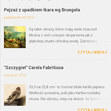
ś
l
Pejzaż z upadkiem Ikara wg Bruegela
i
j
października 29, 2012
k
o
Są takie obrazy, które mają wiele znaczeń.
m
e
Można z nich czerpać skojarzenia jak z
n
głębokiej studni chłodną wodę. Zamknięte,
t
malarskie traktaty filozoficzne. Wielozadaniowe
a
r
CZYTAJ WIĘCEJ
kryptonimy. Jak motyw z upadkiem Ikara.
z
Pejzaż z upadkiem Ikara przypisywany jest
Pieterowi Brueglowi Starszemu.
"Szczygieł" Carela Fabritiusa
Prawdopodobnie jednak obraz, który wisi w
marca 20, 2016
Królewskim Muzeum w Brukseli jest tylko kopią
oryginału. W Polsce, w Muzeum Narodowym
33,5 na 22,8 cm- to format bliski kartki papieru.
we Wrocławiu mamy jego wersję, pewnego
Wielkość poważna, jeśli jako kartka nosiłaby
autorstwa Pietera Breughla młodszego.
słowa. Dla obrazu, oleju na desce- to format
Wymaga ode mnie odwagi, żeby o nim
prowokująco niewielki. A motyw: szczygieł. Po
pisać. Dotknąć tego, co znane. Z każdej strony
CZYTAJ WIĘCEJ
prostu. Zwykły ptak, jeden z ziemskiego,