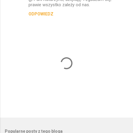
prawie wszystko zależy od nas.
ODPOWIEDZ
P
r
z
e
Popularne posty z tego bloga