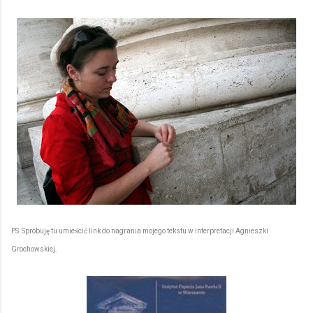
PS Spróbuję tu umieścić link do nagrania mojego tekstu w interpretacji Agnieszki
Grochowskiej.