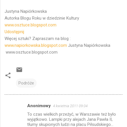
Justyna Napiórkowska
Autorka Blogu Roku w dziedzinie Kultury
www.osztuce.blogspot.com
Udostępnij
Więcej sztuki? Zapraszam na blog :
www.napiorkowska.blogspot.com
Justyna Napiórkowska
www.osztuce.blogspot.com
Podróże
Anonimowy
4 kwietnia 2011 09:04
K
To czas wielkich przeżyć, w Warszawie też było
o
wyjątkowo. Lampki przy alejach Jana Pawła II,
m
tłumy skupionych ludzi na placu Piłsudskiego...