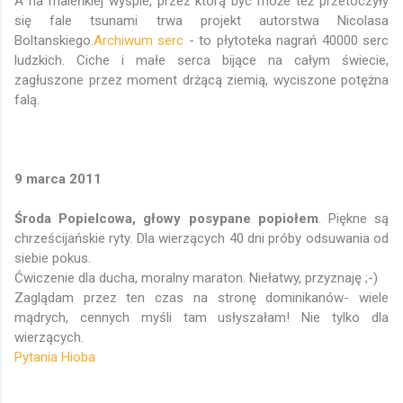
A na maleńkiej wyspie, przez którą byc może też przetoczyły
się fale tsunami trwa projekt autorstwa Nicolasa
Boltanskiego.
Archiwum serc
- to płytoteka nagrań 40000 serc
ludzkich. Ciche i małe serca bijące na całym świecie,
zagłuszone przez moment drżącą ziemią, wyciszone potężna
falą.
9 marca 2011
Środa Popielcowa,
głowy posypane popiołem
. Piękne są
chrześcijańskie ryty. Dla wierzących 40 dni próby odsuwania od
siebie pokus.
Ćwiczenie dla ducha, moralny maraton. Niełatwy, przyznaję ;-)
Zaglądam przez ten czas na stronę dominikanów- wiele
mądrych, cennych myśli tam usłyszałam! Nie tylko dla
wierzących.
Pytania Hioba