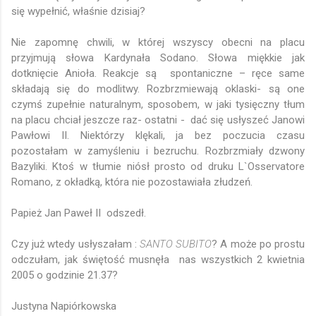
się wypełnić, właśnie dzisiaj?
Nie zapomnę chwili, w której wszyscy obecni na placu
przyjmują słowa Kardynała Sodano. Słowa miękkie jak
dotknięcie Anioła. Reakcje są spontaniczne – ręce same
składają się do modlitwy. Rozbrzmiewają oklaski- są one
czymś zupełnie naturalnym, sposobem, w jaki tysięczny tłum
na placu chciał jeszcze raz- ostatni - dać się usłyszeć Janowi
Pawłowi II. Niektórzy klękali, ja bez poczucia czasu
pozostałam w zamyśleniu i bezruchu. Rozbrzmiały dzwony
Bazyliki. Ktoś w tłumie niósł prosto od druku L`Osservatore
Roman
o, z okładką, która nie pozostawiała złudzeń.
Papież
Jan
Paweł
II odszedł.
Czy już wtedy usłyszałam :
SANTO SUBITO
? A może po prostu
odczułam, jak świętość musnęła nas wszystkich 2 kwietnia
2005 o godzinie 21.37?
Justyna Napiórkowska