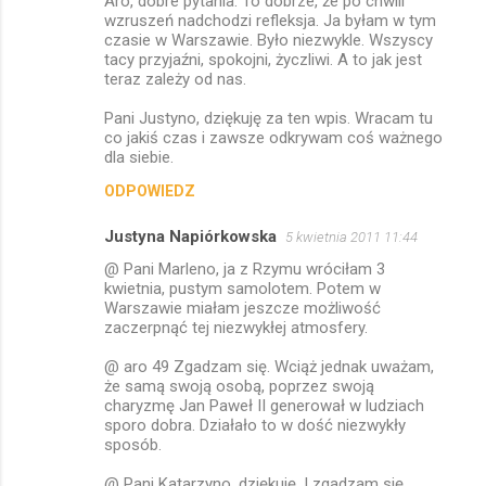
Aro, dobre pytania. To dobrze, że po chwili
wzruszeń nadchodzi refleksja. Ja byłam w tym
czasie w Warszawie. Było niezwykle. Wszyscy
tacy przyjaźni, spokojni, życzliwi. A to jak jest
teraz zależy od nas.
Pani Justyno, dziękuję za ten wpis. Wracam tu
co jakiś czas i zawsze odkrywam coś ważnego
dla siebie.
ODPOWIEDZ
Justyna Napiórkowska
5 kwietnia 2011 11:44
@ Pani Marleno, ja z Rzymu wróciłam 3
kwietnia, pustym samolotem. Potem w
Warszawie miałam jeszcze możliwość
zaczerpnąć tej niezwykłej atmosfery.
@ aro 49 Zgadzam się. Wciąż jednak uważam,
że samą swoją osobą, poprzez swoją
charyzmę Jan Paweł II generował w ludziach
sporo dobra. Działało to w dość niezwykły
sposób.
@ Pani Katarzyno, dziękuję. I zgadzam się,