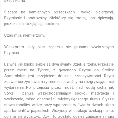
szept tłumu.
Siadam na kamiennych posadzkach– wokół pielgrzymi,
Rzymianie i podróżnicy. Niektórzy się modlą, inni śpiewają,
jeszcze inni rozglądają dookoła.
Czas mija, niemierzony.
Wieczorem cały plac zapełnia się grupami wyciszonych
Rzymian.
Dziwne, jak blisko siebie są dwa światy. Dzieli je rzeka. Przejście
przez most na Tybrze, z gwarnego Rzymu do Stolicy
Apostolskiej jest przejściem do innej rzeczywistości. Rzym
zdawał się żyć swoim rytmem, nieuważny na rozgrywające się
wydarzenia…Po przejściu przez most, nad wodą cichą jak
Styks, panuje wszechogarniający spokój, medytacja i
wyciszenie, mimo obecności wielotysięcznego tłumu. Słyszę
słowa modlitw, widzę oczy wpatrzone w światło dwóch okien
apartamentów papieskich. Wszyscy w spokoju czekają na to,
co ma się wydarzyć. Czy i to zostało gdzieś zapisane i musi