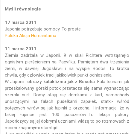
Myśli równoległe
17 marca 2011
Japonia potrzebuje pomocy. To proste.
Polska Akcja Humanitarna
11 marca 2011
Ziemia zadrżała w Japonii. 9 w skali Richtera wstrząsnęło
ognistym pierścieniem na Pacyfiku. Pamiętam dwa trzęsienia
ziemi, w dawnej Jugosławii i na wyspie Rodos. To krótka
chwila, gdy człowiek traci jakikolwiek punkt odniesienia.
W Japonii-
obrazy kataklizmu jak z Boscha
. Fala tsunami jak
przeskalowany górski potok przetacza się sama wyznaczając
szeroki nurt. Domy stają się domkami z kart, samochody
unoszącymi na falach pudełkami zapałek, statki- wśród
potężnych wirów są jak łupinki z orzecha. I informacje, że w
takiej łupince jest 100 pasażerów...To lekcja pokory.
Japończycy są jej dobrymi uczniami, widzę to po rozmowach z
moimi znajomymi stamtąd...