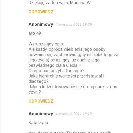
Dziękuję za ten wpis, Marlena W.
e
ODPOWIEDZ
n
t
Anonimowy
4 kwietnia 2011 13:29
a
aro 49
r
Wzruszający opis.
z
Ale każdy, oprócz wielbienia jego osoby
powinien się zastanowić (gdy nie robił tego za
e
jego życia) teraz, gdy już duch z jego
bezwładnego ciała uleciał:
Czego nas uczył i dlaczego?
Jaką hierarchię wartości przedstawiał i
dlaczego?
Jakich ludzi stosowanie się do tej nauki z nas
czyni?
ODPOWIEDZ
Anonimowy
4 kwietnia 2011 16:12
Katarzyna