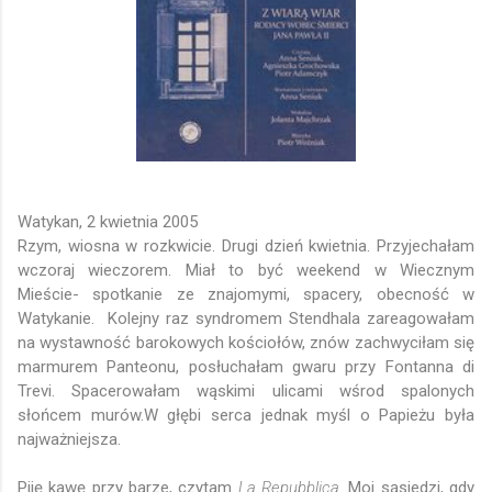
Watykan, 2 kwietnia 2005
Rzym, wiosna w rozkwicie. Drugi dzień kwietnia. Przyjechałam
wczoraj wieczorem. Miał to być weekend w Wiecznym
Mieście- spotkanie ze znajomymi, spacery, obecność w
Watykanie. Kolejny raz syndromem Stendhala zareagowałam
na wystawność barokowych kościołów, znów zachwyciłam się
marmurem Panteonu, posłuchałam gwaru przy Fontanna di
Trevi. Spacerowałam wąskimi ulicami wśrod spalonych
słońcem murów.
W głębi serca jednak myśl o Papieżu była
najważniejsza.
Piję kawę przy barze, czytam
La Repubblica
. Moi sąsiedzi, gdy