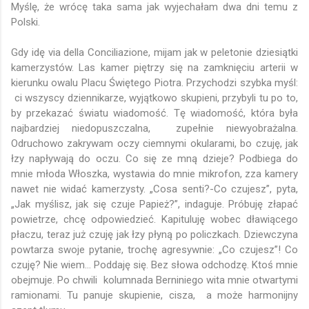
Myślę, że wrócę taka sama jak wyjechałam dwa dni temu z
Polski.
Gdy idę via della Conciliazione, mijam jak w peletonie dziesiątki
kamerzystów. Las kamer piętrzy się na zamknięciu arterii w
kierunku owalu Placu Świętego Piotra. Przychodzi szybka myśl:
ci wszyscy dziennikarze, wyjątkowo skupieni, przybyli tu po to,
by przekazać światu wiadomość. Tę wiadomość, która była
najbardziej niedopuszczalna, zupełnie niewyobrażalna.
Odruchowo zakrywam oczy ciemnymi okularami, bo czuję, jak
łzy napływają do oczu. Co się ze mną dzieje? Podbiega do
mnie młoda Włoszka, wystawia do mnie mikrofon, zza kamery
nawet nie widać kamerzysty. „Cosa senti?-Co czujesz”, pyta,
„Jak myślisz, jak się czuje Papież?”, indaguje. Próbuję złapać
powietrze, chcę odpowiedzieć. Kapituluję wobec dławiącego
płaczu, teraz już czuję jak łzy płyną po policzkach. Dziewczyna
powtarza swoje pytanie, trochę agresywnie: „Co czujesz”! Co
czuję? Nie wiem… Poddaję się. Bez słowa odchodzę. Ktoś mnie
obejmuje. Po chwili kolumnada Berniniego wita mnie otwartymi
ramionami. Tu panuje skupienie, cisza, a może harmonijny