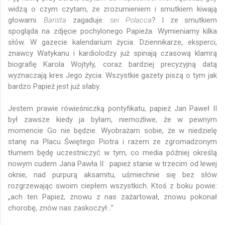
widzą o czym czytam, ze zrozumieniem i smutkiem kiwają
głowami.
Barista
zagaduje:
sei Polacca
? I ze smutkiem
spogląda na zdjęcie pochylonego Papieża. Wymieniamy kilka
słów. W gazecie kalendarium życia. Dziennikarze, eksperci,
znawcy Watykanu i kardiolodzy już spinają czasową klamrą
biografię Karola Wojtyły, coraz bardziej precyzyjną datą
wyznaczają kres Jego życia. Wszystkie gazety piszą o tym jak
bardzo Papież jest już słaby.
Jestem prawie rówieśniczką pontyfikatu, papież Jan
Paweł
II
był zawsze kiedy ja byłam, niemożliwe, że w pewnym
momencie Go nie będzie. Wyobrażam sobie, że w niedzielę
stanę na Placu Świętego Piotra i razem ze zgromadzonym
tłumem będę uczestniczyć w tym, co media później określą
nowym cudem Jana Pawła II: papież stanie w trzecim od lewej
oknie, nad purpurą aksamitu, uśmiechnie się bez słów
rozgrzewając swoim ciepłem wszystkich. Ktoś z boku powie:
„ach ten Papież, znowu z nas zażartował, znowu pokonał
chorobę, znów nas zaskoczył…”