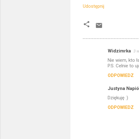
Udostępnij
Widzimrka
3 w
K
Nie wiem, kto ł
o
P.S. Celnie to uj
m
ODPOWIEDZ
e
Justyna Napi
n
t
Dziękuję :)
a
ODPOWIEDZ
r
z
e