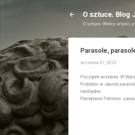
O sztuce. Blog 
O sztuce. Wielcy artyści, 
Parasole, parasol
września 01, 2010
Początek września. W Warsza
Podobno w Japonii parasole
niezbędne.
Pamiętacie Państwo paras