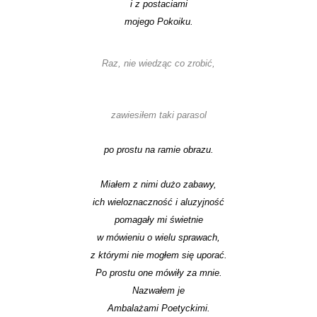
i z postaciami
mojego Pokoiku.
Raz, nie wiedząc co zrobić,
zawiesiłem taki parasol
po prostu na ramie obrazu.
Miałem z nimi dużo zabawy,
ich wieloznaczność i aluzyjność
pomagały mi świetnie
w mówieniu o wielu sprawach,
z którymi nie mogłem się uporać.
Po prostu one mówiły za mnie.
Nazwałem je
Ambalażami Poetyckimi.