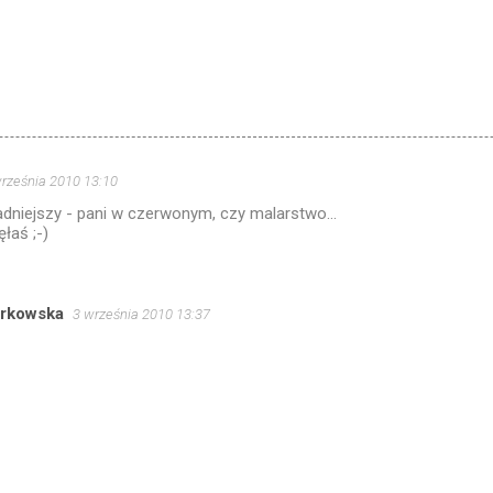
rześnia 2010 13:10
adniejszy - pani w czerwonym, czy malarstwo...
ęłaś ;-)
órkowska
3 września 2010 13:37