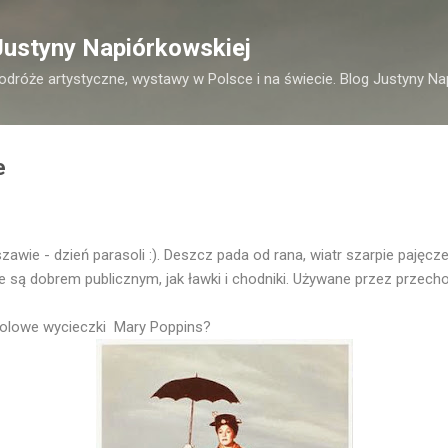
Przejdź do głównej zawartości
Justyny Napiórkowskiej
podróże artystyczne, wystawy w Polsce i na świecie. Blog Justyny Na
e
wie - dzień parasoli :). Deszcz pada od rana, wiatr szarpie pajęcze
 są dobrem publicznym, jak ławki i chodniki. Używane przez przecho
olowe wycieczki Mary Poppins?