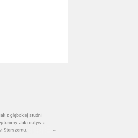
ak z głębokiej studni
ryptonimy. Jak motyw z
wi Starszemu.
t tylko kopią oryginału. W