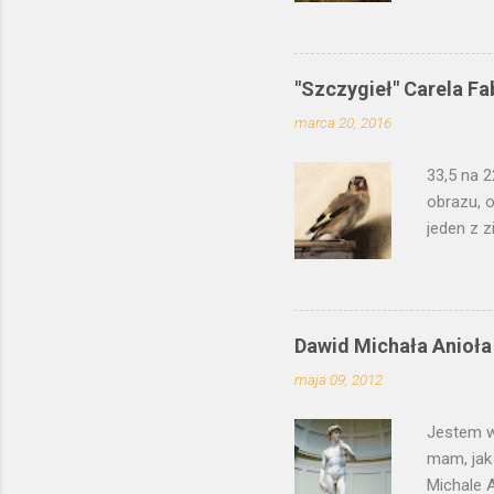
Polsce, 
młodszeg
zinterpr
"Szczygieł" Carela Fa
wypracowa
marca 20, 2016
jednocze
poranek, 
33,5 na 2
kilku dni.
obrazu, o
jeden z z
to łacińs
psotnego
ten moty
wierszam
Dawid Michała Anioła
malarz z
maja 09, 2012
swojego 
potraktow
Jestem w
mam, jak
Michale A