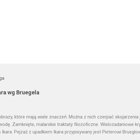
oga
ara wg Bruegela
obrazy, które mają wiele znaczeń. Można z nich czerpać skojarzenia j
wodę. Zamknięte, malarskie traktaty filozoficzne. Wielozadaniowe k
Ikara. Pejzaż z upadkiem Ikara przypisywany jest Pieterowi Brueglo
dobnie jednak obraz, który wisi w Królewskim Muzeum w Brukseli jes