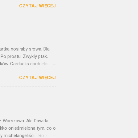
CZYTAJ WIĘCEJ
orstwa Pietera Breughla
ane. Z każdej strony
szkolnym, bohater
aszkiewicza i Herberta. A
aczeń. Nadchodzi taki
 Ten obraz towarzyszył mi od
kartka nosiłaby słowa. Dla
 Po prostu. Zwykły ptak,
ów. Carduelis carduelis ,
 niosą w sobie coś
CZYTAJ WIĘCEJ
rygodnie trywialny. Jednak
łen ukrytych między
ritius, najzdolniejszy
zrodzony w blasku talentu
embrandtowskim
nałej technice. O...
raz Warszawa. Ale Dawida
ekko onieśmielona tym, co o
 michelangeliści... Bo z