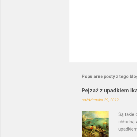
Popularne posty z tego bl
Pejzaż z upadkiem Ik
października 29, 2012
Są takie 
chłodną 
upadkiem 
Prawdopo