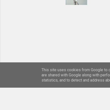
drugiej s
karraryjs
wszechświ
plastyczn
Małe dziw
rynek na 
Signoria,
This site uses cookies from Google to de
are shared with Google along with perfo
statistics, and to detect and address ab