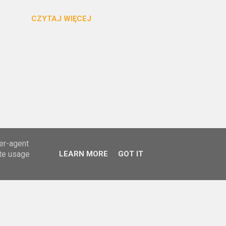
tchnął w kawałek
CZYTAJ WIĘCEJ
artystycznego
nów różnych mas
, nie na każdą estetykę.
nany przez turystyczny
. To jedno na Piazza della
ser-agent
ate usage
LEARN MORE
GOT IT