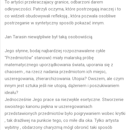
To artyści przekraczajacy granice, odbarzoni darem
odkrywczości. Patrzyli oczyma, które postrzegają inaczej i to
co widzieli obudowywali refleksją , która pozwala osobliwe
postrzeganie w syntetyczny sposób pokazać innym.
Jan Tarasin niewątpliwie był taką osobowiścią.
Jego słynne, bodaj najbardziej rozpoznawalene cykle
"Przedmiotów" stanowić miały malarską próbę
matematycznego uporządkowania świata, uporania się z
chaosem , na rzecz nadania przedmiotom ich miejsc,
uszeregowania, zhierarchizowania. Utopia? Owszem, ale czym
innym jest sztuka jeśli nie utopią, dążeniem i poszukiwaniem
ideału?
Jednocześnie Jego prace sa niezwykle esetyczne. Stworzenie
swoistego kanonu piękna w uszeregowaniach
przedstawionych przedmiotów było poigrywaniem wobec krytki
, tak drażliwej na punkcie tego, co miłe dla oka. Tylko artysta
wybitny , obdarzony charyzmą mógl obronić taki sposób