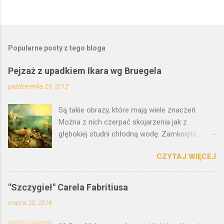
Popularne posty z tego bloga
Pejzaż z upadkiem Ikara wg Bruegela
października 29, 2012
Są takie obrazy, które mają wiele znaczeń.
Można z nich czerpać skojarzenia jak z
głębokiej studni chłodną wodę. Zamknięte,
malarskie traktaty filozoficzne. Wielozadaniowe
CZYTAJ WIĘCEJ
kryptonimy. Jak motyw z upadkiem Ikara.
Pejzaż z upadkiem Ikara przypisywany jest
Pieterowi Brueglowi Starszemu.
"Szczygieł" Carela Fabritiusa
Prawdopodobnie jednak obraz, który wisi w
marca 20, 2016
Królewskim Muzeum w Brukseli jest tylko kopią
oryginału. W Polsce, w Muzeum Narodowym