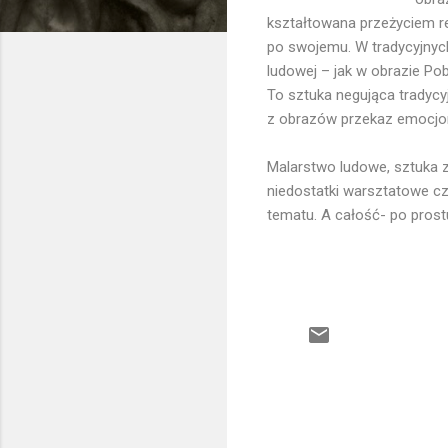
kształtowana przeżyciem reli
po swojemu. W tradycyjnych
ludowej – jak w obrazie Po
To sztuka negująca tradycy
z obrazów przekaz emocjonal
Malarstwo ludowe, sztuka z
niedostatki warsztatowe c
tematu. A całość- po prostu
K
o
m