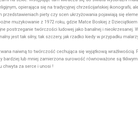
gijnym, opierająca się na tradycyjnej chrześcijańskiej ikonografii, al
 przedstawieniach piety czy scen ukrzyżowania pojawiają się elemen
bożne muzykowanie z 1972 roku, gdzie Matce Boskiej z Dzieciątkiem
jne postrzeganie twórczości ludowej jako banalnej i nieokrzesanej.
ny jest tak silny, tak szczery, jak rzadko kiedy w przypadku malarz
wana naiwną to twórczość cechująca się wyjątkową wrażliwością. Po
zy bardziej lub mniej zamierzona surowość równoważone są tkliwym
 chwyta za serce i unosi !