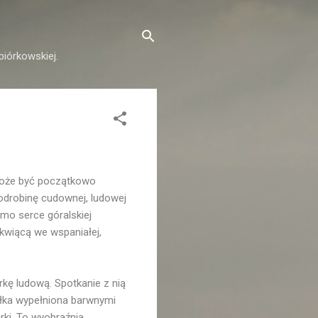
piórkowskiej.
 może być początkowo
odrobinę cudownej, ludowej
amo serce góralskiej
kwiącą we wspaniałej,
kę ludową. Spotkanie z nią
tułka wypełniona barwnymi
rki. To wyobraźnia