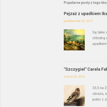
Popularne posty z tego bl
Pejzaż z upadkiem Ik
października 29, 2012
Są takie 
chłodną 
upadkiem 
Prawdopo
Polsce, 
młodszeg
zinterpr
"Szczygieł" Carela Fa
wypracowa
marca 20, 2016
jednocze
poranek, 
33,5 na 2
kilku dni.
obrazu, o
jeden z z
to łacińs