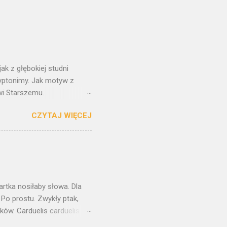
ak z głębokiej studni
ryptonimy. Jak motyw z
wi Starszemu.
t tylko kopią oryginału. W
CZYTAJ WIĘCEJ
orstwa Pietera Breughla
ane. Z każdej strony
szkolnym, bohater
aszkiewicza i Herberta. A
aczeń. Nadchodzi taki
 Ten obraz towarzyszył mi od
kartka nosiłaby słowa. Dla
 Po prostu. Zwykły ptak,
ów. Carduelis carduelis ,
 niosą w sobie coś