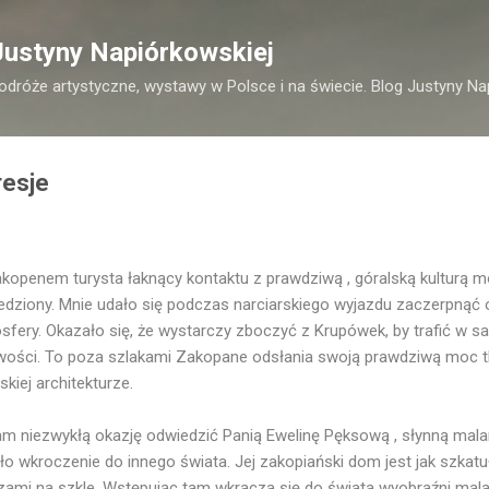
Przejdź do głównej zawartości
Justyny Napiórkowskiej
podróże artystyczne, wystawy w Polsce i na świecie. Blog Justyny Na
resje
kopenem turysta łaknący kontaktu z prawdziwą , góralską kulturą
edziony. Mnie udało się podczas narciarskiego wyjazdu zaczerpnąć 
sfery. Okazało się, że wystarczy zboczyć z Krupówek, by trafić w s
wości. To poza szlakami Zakopane odsłania swoją prawdziwą moc t
skiej architekturze.
am niezwykłą okazję odwiedzić Panią Ewelinę Pęksową , słynną malar
yło wkroczenie do innego świata. Jej zakopiański dom jest jak szka
zami na szkle. Wstępując tam wkracza się do świata wyobraźni mala