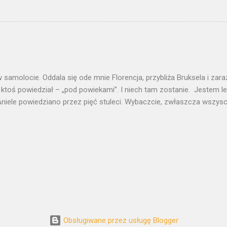
. Ulotnego. Zmiennego. Jako temat dla obrazu wydaje się być niewia
w jest tak nasączony znaczeniami, że potrzebuje odczytania. Jak pe
i znaczeń tekst potrzebuje egzegezy. „Szczygła” namalował Carel Fab
 pracowni Rembrandta. Niektórzy chcą w nim widzieć ucznia, który- 
nauczyciela – za chwilę miał go przerosnąć. Wiele pisano o antyr
aniu światła- o malarskiej rewolucji, której dokonał Fabritius. O dosko
 samolocie. Oddala się ode mnie Florencja, przybliża Bruksela i za
 ktoś powiedział – „pod powiekami”. I niech tam zostanie. Jestem l
niele powiedziano przez pięć stuleci. Wybaczcie, zwłaszcza wszyscy
trony chcę zrozumieć. Chcę wniknąć w tę duszę, którą Michał Anioł 
kiego marmuru. Zmierzyć się z arcydziełem, które jest jak centrum 
ata. 1000000 Dawidów We Florencji jest ich kilku. Plus kilka milio
ych, produktu ChRL, z fabryk podflorenckiego Prato, na każdy budżet
ne figurki ulepione z jakiejś modeliny. Mrowie Dawidów, gwałt doko
arcydziele. Ale we Florencji ważne są tylko dwa spotkania z Dawidem
 gdzie znalazł się według zamysłów republikańskich zarządcó...
Obsługiwane przez usługę Blogger