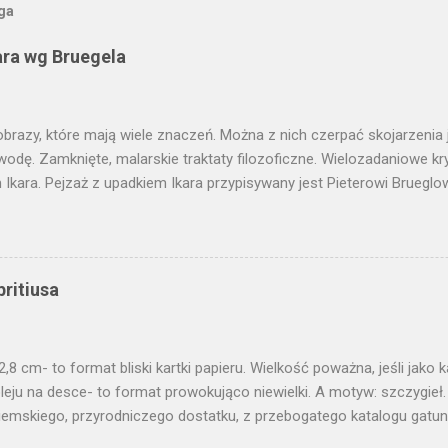
oga
ara wg Bruegela
obrazy, które mają wiele znaczeń. Można z nich czerpać skojarzenia j
wodę. Zamknięte, malarskie traktaty filozoficzne. Wielozadaniowe k
Ikara. Pejzaż z upadkiem Ikara przypisywany jest Pieterowi Brueglo
dobnie jednak obraz, który wisi w Królewskim Muzeum w Brukseli jes
w Muzeum Narodowym we Wrocławiu mamy jego wersję, pewnego aut
o. Wymaga ode mnie odwagi, żeby o nim pisać. Dotknąć tego, co zn
etowane. Obraz - jako jeden z nielicznych - obarczony obowiązkiem 
britiusa
nia przy okazji polonistycznej wycieczki w okolice Grochowiaka, Iw
śnie jest to obraz, który pozostaje radosną enigmą. Kalamburem zn
poniedziałkowy, jak dziś, który pozwala śmiało dotknąć arcydzieła.
2,8 cm- to format bliski kartki papieru. Wielkość poważna, jeśli jako 
 Moż...
leju na desce- to format prowokująco niewielki. A motyw: szczygieł.
iemskiego, przyrodniczego dostatku, z przebogatego katalogu gatunk
ka nazwa szczygła. Brzmi poważniej niż nazwa polska, gdzie dźwięki