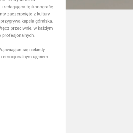
e i redagująca tę ikonografię
ty zaczerpnięte z kultury
 przygrywa kapela góralska.
 Wręcz przeciwnie, w każdym
y profesjonalnych.
jawiające się niekiedy
 i emocjonalnym ujęciem