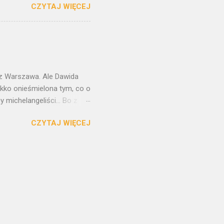
CZYTAJ WIĘCEJ
rygodnie trywialny. Jednak
łen ukrytych między
ritius, najzdolniejszy
zrodzony w blasku talentu
embrandtowskim
nałej technice. O...
raz Warszawa. Ale Dawida
ekko onieśmielona tym, co o
 michelangeliści... Bo z
tchnął w kawałek
CZYTAJ WIĘCEJ
artystycznego
nów różnych mas
, nie na każdą estetykę.
nany przez turystyczny
. To jedno na Piazza della