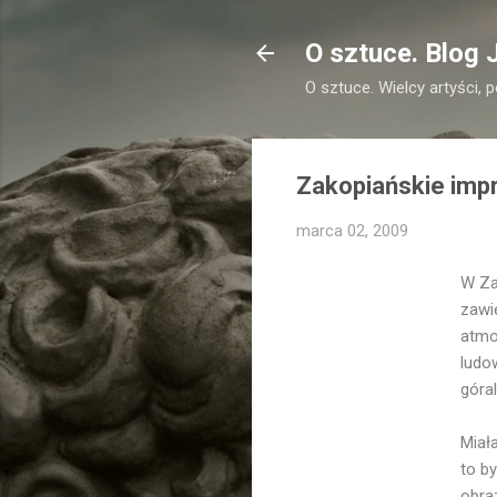
O sztuce. Blog 
O sztuce. Wielcy artyści, 
Zakopiańskie imp
marca 02, 2009
W Za
zawi
atmo
ludo
góral
Miał
to b
obra