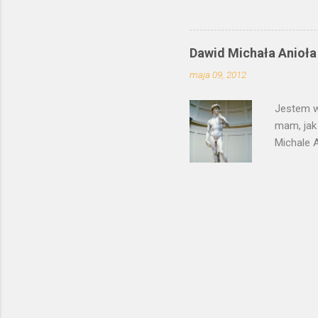
psotnego
ten moty
wierszam
Dawid Michała Anioła
malarz z
maja 09, 2012
swojego 
potraktow
Jestem w
mam, jak
Michale A
drugiej s
karraryjs
wszechświ
plastyczn
Małe dziw
rynek na 
Signoria,